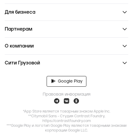
Для бизнеса
Партнерам
О компании
Сити Грузовой
Google Play
Правовая информация
*App Store является товарным знаком Apple Inc.
**Citymobil Sans - Студия Contrast Foundry,
https://contrastfoundry.com
***Google Play и логотип Google Play являются товарными знаками
корпорации Google LLC.