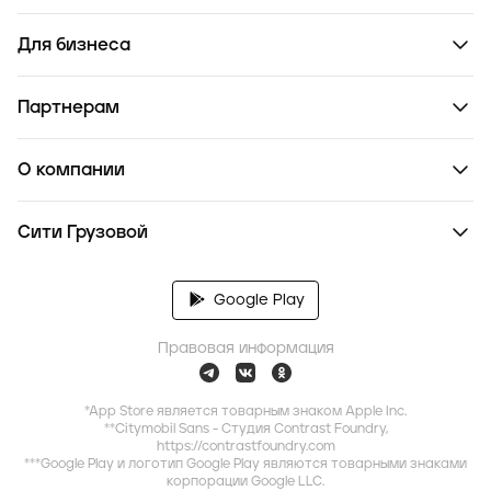
Для бизнеса
Партнерам
О компании
Сити Грузовой
Google Play
Правовая информация
*App Store является товарным знаком Apple Inc.
**Citymobil Sans - Студия Contrast Foundry,
https://contrastfoundry.com
***Google Play и логотип Google Play являются товарными знаками
корпорации Google LLC.