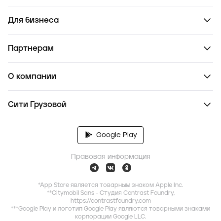
Для бизнеса
Партнерам
О компании
Сити Грузовой
Google Play
Правовая информация
*App Store является товарным знаком Apple Inc.
**Citymobil Sans - Студия Contrast Foundry,
https://contrastfoundry.com
***Google Play и логотип Google Play являются товарными знаками
корпорации Google LLC.