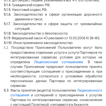
5.1.3.
договоры с лицами, указанными в абз. 4 п. 6.6 Политики;
5.1.4.
Гражданский кодекс РФ;
5.1.5.
Налоговый кодекс РФ;
5.1.6.
Законодательство в сфере организации дорожного
движения и такси;
5.1.7.
Законодательство в сфере защиты от чрезвычайных
ситуаций;
5.1.8.
Законодательство о безопасности;
5.1.9.
Федеральный закон «О рекламе» от 13.03.2006 N 38-ФЗ;
5.1.10.
Иное применимое законодательство.
Посредством Приложений Пользователю могут быть
5.2.
предоставлены отдельные услуги и услуги Партнеров по
интегрированным сервисам, условия для которых не
определены
Лицензионным соглашением
. В таких
случаях Приложение предложит пользователю принять
соответствующее соглашение о присоединении и, при
необходимости, согласиться с условиями обработки
персональных данных Партнера по интегрированным
сервисам.
5.3.
Факты принятия (акцепта) пользователем
Лицензионного
соглашения
и соглашений о присоединении к услугам
Партнера по интегрированным сервисам, ознакомления
с настоящей Политикой, учитываются в Аккаунте.