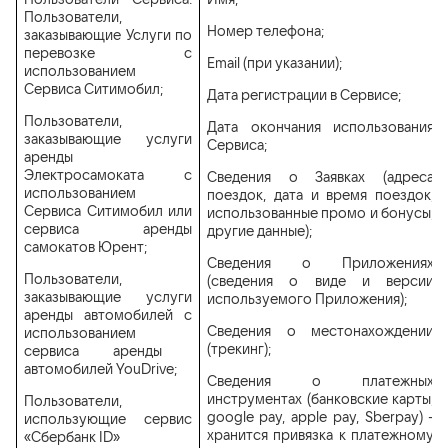
Пользователи,
Номер телефона;
заказывающие Услуги по
перевозке с
Email (при указании);
использованием
Сервиса Ситимобил;
Дата регистрации в Сервисе;
Пользователи,
Дата окончания использования
заказывающие услуги
Сервиса;
аренды
Электросамоката с
Сведения о Заявках (адреса
использованием
поездок, дата и время поездок,
Сервиса Ситимобил или
использованные промо и бонусы,
сервиса аренды
другие данные);
самокатов Юрент
;
Сведения о Приложениях
Пользователи,
(сведения о виде и версии
заказывающие услуги
используемого Приложения);
аренды автомобилей с
Сведения о местонахождении
использованием
(трекинг);
сервиса аренды
автомобилей YouDrive;
Сведения о платежных
инструментах (банковские карты,
Пользователи,
google pay, apple pay, Sberpay) -
использующие сервис
хранится привязка к платежному
«Сбербанк ID»