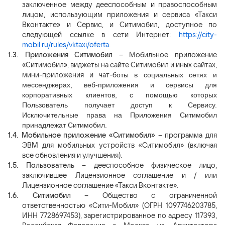
заключенное между дееспособным и правоспособным
лицом, использующим приложения и сервиса «Такси
Вконтакте» и Сервис, и Ситимобил, доступное по
следующей ссылке в сети Интернет:
https://city-
mobil.ru/rules/vktaxi/oferta
.
1.3.
Приложения Ситимобил
– Мобильное приложение
«Ситимобил», виджеты на сайте Ситимобил и иных сайтах,
мини-приложения и чат-б
оты в социальных сетях и
мессенджерах, веб-приложения и сервисы для
корпоративных клиентов, с помощью которых
Пользователь получает доступ к Сервису.
Исключительные права на Приложения Ситимобил
принадлежат Ситимобил.
1.4.
Мобильное приложение «Ситимобил»
– программа для
ЭВМ для мобильных устройств «Ситимобил» (включая
все обновления и улучшения).
1.5.
Пользователь
– дееспособное физическое лицо,
заключившее Лицензионное соглашение
и / или
Лицензионное соглашение «Такси Вконтакте».
1.6.
Ситимобил
– Общество с ограниченной
ответственностью
«Сити-Мобил» (ОГРН 1097746203785,
ИНН 7728697453), зарегистрированное по адресу 117393,