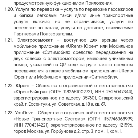
предусмотренную функционалом Приложения.
1.20.
Услуга по перевозке
– услуга по перевозке пассажиров
и багажа легковым такси и/или иные транспортные
услуги, включая, но не ограничиваясь, услуги по
перевозке по заказу, услуги по доставке, оказываемые
Партнерами Пользователям.
1.21.
Электросамокат
– доступное для аренды через
мобильное приложение «URent» Юрент или Мобильное
приложение «Ситимобил» средство передвижения на
двух колесах с электромотором, имеющее уникальный
номер, указанный на QR-коде на руле такого средства
передвижения, а также в мобильном приложении «URent»
Юрент или Мобильном приложении «Ситимобил».
1.22.
Юрент
– Общество с ограниченной ответственностью
«ЮрентБайк.ру» (ОГРН 1182651002731, ИНН 2626047344),
зарегистрированное по адресу 357601, Ставропольский
край, г. Ессентуки, ул. Советская, д. 18 а, кв. 67.
1.23.
YouDrive
– Общество с ограниченной ответственностью
«Новые Транспортные Системы» (ОГРН 1157746368999,
ИНН 7704314221), зарегистрированное по адресу 121596,
город Москва, ул. Горбунова д.2, стр. 3, пом. II, ком. I.