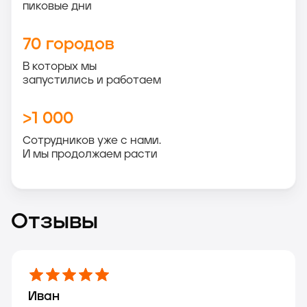
пиковые дни
70 городов
В которых мы
запустились и работаем
>1 000
Сотрудников уже с нами.
И мы продолжаем расти
Отзывы
Иван
Мария
Сергей
Ольга
Максим
Анна
Михаил
Екатерина