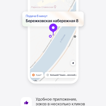
Закажите доставку
Удобное приложение,
ваших посылок
заказ в несколько кликов