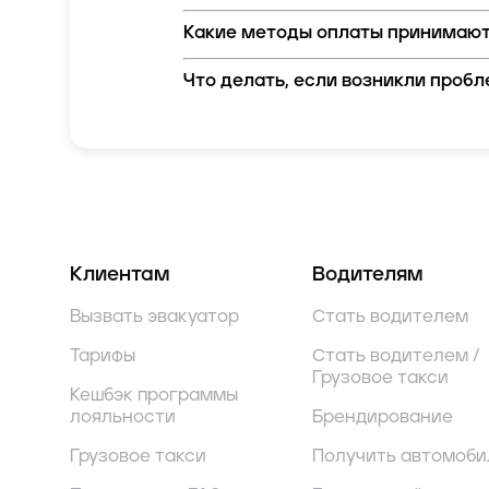
Какие методы оплаты принимаю
Что делать, если возникли проб
Клиентам
Водителям
Вызвать эвакуатор
Стать водителем
Тарифы
Стать водителем /
Грузовое такси
Кешбэк программы
лояльности
Брендирование
Грузовое такси
Получить автомоби