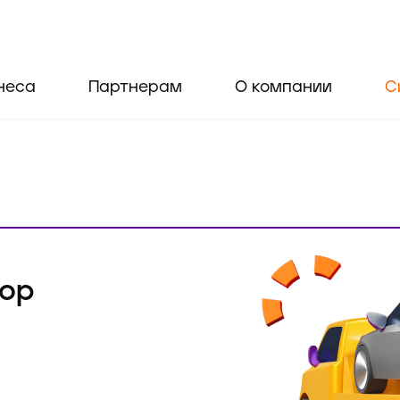
неса
Партнерам
О компании
С
тор