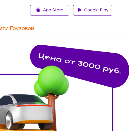
App Store
Google Play
ити Грузовой