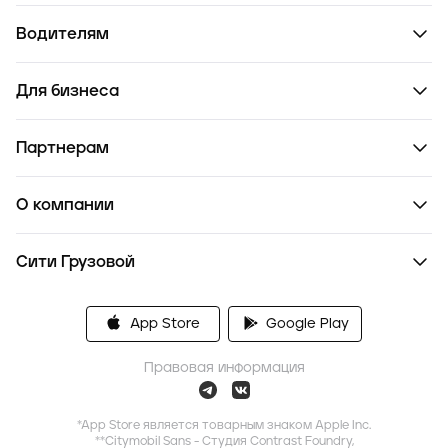
Водителям
Для бизнеса
Партнерам
О компании
Сити Грузовой
App Store
Google Play
Правовая информация
*App Store является товарным знаком Apple Inc.
**Citymobil Sans - Студия Contrast Foundry,