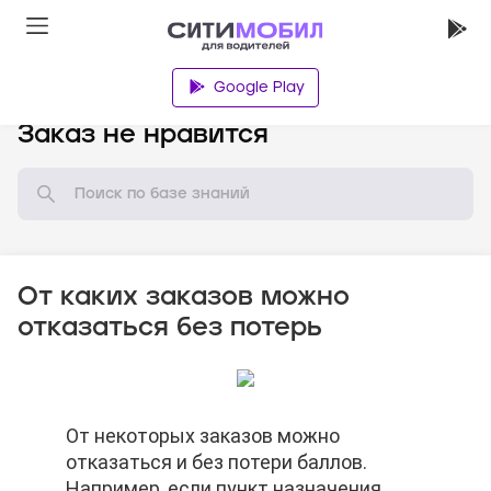
Google Play
База знаний
Заказ не нравится
От каких заказов можно
отказаться без потерь
От некоторых заказов можно
От некоторых заказов можно
От некоторых заказов можно
отказаться и без потери баллов.
отказаться и без потери баллов.
отказаться и без потери баллов.
Например, если пункт назначения
Например, если пункт назначения
Например, если пункт назначения