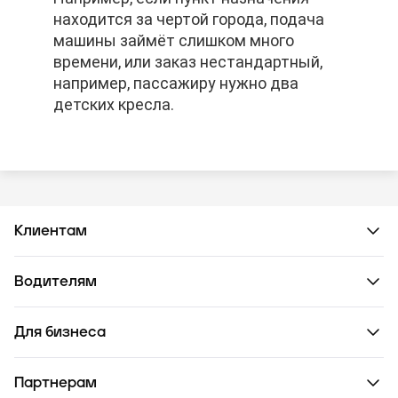
находится за чертой города, подача
находится за чертой города, подача
находится за чертой города, подача
машины займёт слишком много
машины займёт слишком много
машины займёт слишком много
времени, или заказ нестандартный,
времени, или заказ нестандартный,
времени, или заказ нестандартный,
например, пассажиру нужно два
например, пассажиру нужно два
например, пассажиру нужно два
детских кресла.
детских кресла.
детских кресла.
Клиентам
Водителям
Для бизнеса
Партнерам