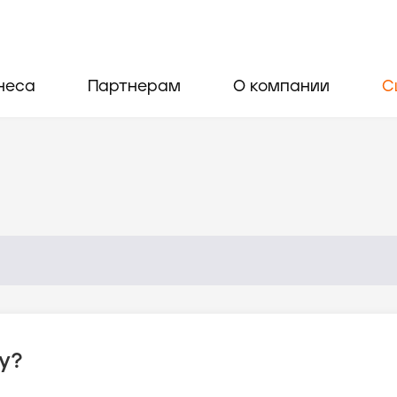
неса
Партнерам
О компании
С
у?