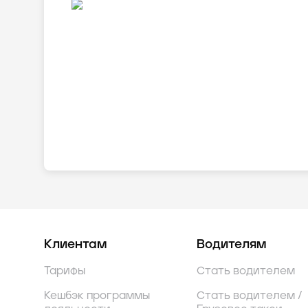
Клиентам
Водителям
Тарифы
Стать водителем
Кешбэк программы
Стать водителем /