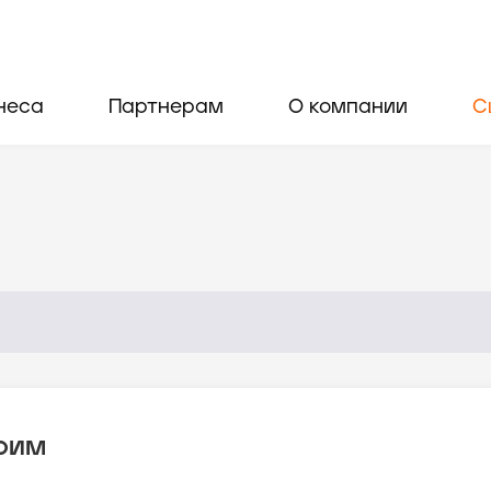
неса
Партнерам
О компании
С
воим