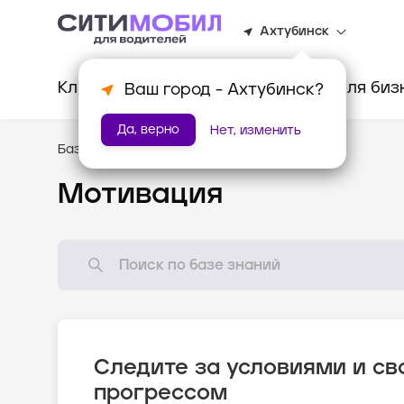
Ахтубинск
Клиентам
Водителям
Для биз
Ваш город -
Ахтубинск
?
Да, верно
Нет, изменить
База знаний
/
Как всё устроено?
Мотивация
Следите за условиями и с
прогрессом