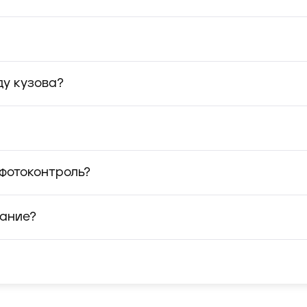
ду кузова?
 фотоконтроль?
вание?