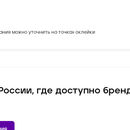
ания можно уточнить на точках оклейки
России, где доступно бре
ния