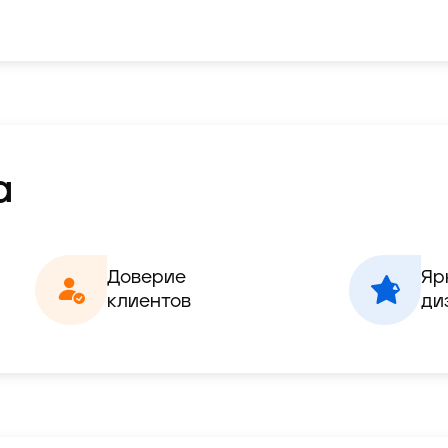
а
Доверие

Яр
клиентов
ди