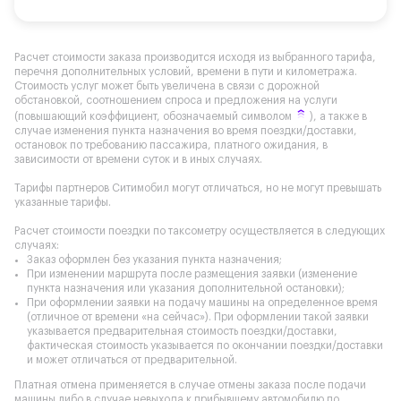
Расчет стоимости заказа производится исходя из выбранного тарифа,
перечня дополнительных условий, времени в пути и километража.
Стоимость услуг может быть увеличена в связи с дорожной
обстановкой, соотношением спроса и предложения на услуги
(повышающий коэффициент, обозначаемый символом
), а также в
случае изменения пункта назначения во время поездки/доставки,
остановок по требованию пассажира, платного ожидания, в
зависимости от времени суток и в иных случаях.
Тарифы партнеров Ситимобил могут отличаться, но не могут превышать
указанные тарифы.
Расчет стоимости поездки по таксометру осуществляется в следующих
случаях:
Заказ оформлен без указания пункта назначения;
При изменении маршрута после размещения заявки (изменение
пункта назначения или указания дополнительной остановки);
При оформлении заявки на подачу машины на определенное время
(отличное от времени «на сейчас»). При оформлении такой заявки
указывается предварительная стоимость поездки/доставки,
фактическая стоимость указывается по окончании поездки/доставки
и может отличаться от предварительной.
Платная отмена применяется в случае отмены заказа после подачи
машины либо в случае невыхода к прибывшему автомобилю по