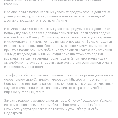
перечня.
В случае если в дополнительных условиях предусмотрена доплата за
длинную поездку, то такая доплата может взиматься при поездке/
доставке продолжительностью от 7 минут.
В случае если в дополнительных условиях предусмотрена доплата за
подачу издалека, то такая доплата применяется, если время подачи
машины больше 9 минут. Стоимость рассчитывается исходя из времени
и километража пути водителя до пункта отправления. Заказ с подачей
издалека можно отменить бесплатно в течение 3 минут с момента его
принятия партнером Ситимобил. В случае отмены заказа по истечении
3 минут, но до подачи машины, будет списана стоимость подачи
издалека, а в случае отмены после подачи (в том числе невыхода к
автомобилю) - стоимость подачи издалека и стоимость платной отмены
в соответствии с тарифом.
Тарифы для обычного заказа применяются в случае размещения заказа
через приложение Ситимобил, через сайт
https://city-mobil.ru/
, чат-
боты в мессенджерах, а также через виджеты в сервисах третьих лиц, в
случае размещения заказа на основании договора с Ситимобил
https://city-mobil.ru/oferta
.
Заказ по телефону осуществляется через Службу Поддержки. Условия
использования сервиса Ситимобил на
https://city-mobil.ru/oferta
.
Стоимость услуги при заказе по телефону уточняйте у Службы
Поддержки.