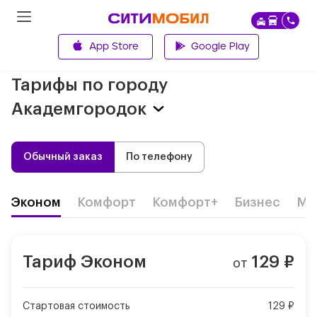
App Store
Google Play
Главная
Тарифы по городу
Академгородок
Обычный заказ
По телефону
Эконом
Комфорт
Комфорт+
Бизнес
Ми
Тариф
Эконом
129
₽
от
Стартовая стоимость
129 ₽