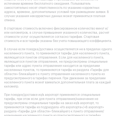
истечении времени бесплатного ожидания. Пользователь
самостоятельно несет ответственность по указанию корректных
адреса, времени, дополнительных условий при размещении заявки. В
случае указания некорректных данных может применяться платная
отмена.
В стартовую стоимость включено фиксированное количество минут и/
или километров, в случае превышения указанного количества, расчет
стоимости услуг осуществляется согласно тарифам. Стартовая
стоимость и все тарифы указаны без учета повышающего коэффициента.
В случае если поездка/доставка осуществляется не в пределах одного
населенного пункта, то применяются тарифы для населенного пункта,
являющегося пунктом отправления. Если для населенного пункта,
являющегося пунктом отправления, не предусмотрены специальные
тарифы или адрес пункта отправления находится за пределами
населенных пунктов, то применяются тарифы из раздела «Тарифы для
области» ближайшего к пункту отправления населенного пункта из
предусмотренного в тарифах перечня. При движении за пределами
населенного пункта может взиматься дополнительная плата за каждый
километр.
При поездке/доставке из/в аэропорт применяются специальные
тарифы, при этом если для пункта отправления/назначения не
предусмотрены специальные тарифы на заказ из/в аэропорт, то
применяются тарифы из подраздела «Из аэропорта»/«В аэропорт»
раздела «Тарифы для области» ближайшего к пункту отправления/
назначения населенного пункта из предусмотренного в тарифах