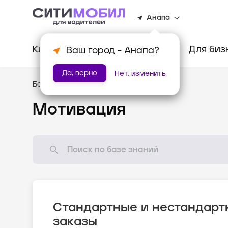
Анапа
Клиентам
Водителям
Для биз
Ваш город -
Анапа
?
Да, верно
Нет, изменить
База знаний
/
Как всё устроено?
Мотивация
Стандартные и нестандарт
заказы