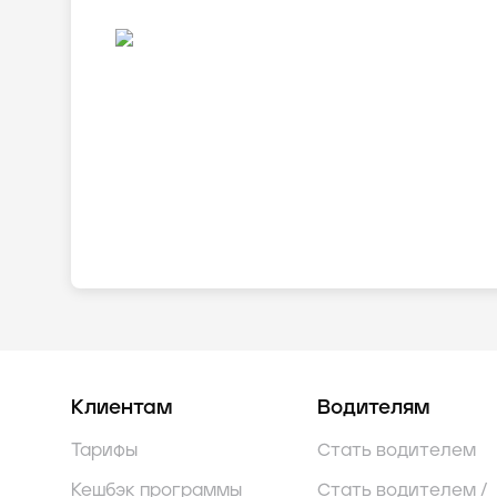
Клиентам
Водителям
Тарифы
Стать водителем
Кешбэк программы
Стать водителем /