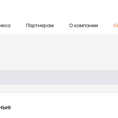
неса
Партнерам
О компании
С
ные