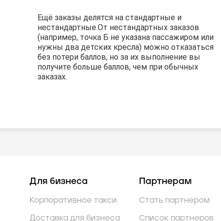
Ещё заказы делятся на стандартные и
Ещё заказы делятся на стандартные и
Ещё заказы делятся на стандартные и
нестандартные.
нестандартные.
нестандартные.
От нестандартных заказов
От нестандартных заказов
От нестандартных заказов
(например, точка Б не указана пассажиром или
(например, точка Б не указана пассажиром или
(например, точка Б не указана пассажиром или
нужны два детских кресла) можно отказаться
нужны два детских кресла) можно отказаться
нужны два детских кресла) можно отказаться
без потери баллов, но за их выполнение вы
без потери баллов, но за их выполнение вы
без потери баллов, но за их выполнение вы
получите больше баллов, чем при обычных
получите больше баллов, чем при обычных
получите больше баллов, чем при обычных
заказах.
заказах.
заказах.
Для бизнеса
Партнерам
Корпоративное такси
Стать партнером
Доставка для бизнеса
Список партнеров