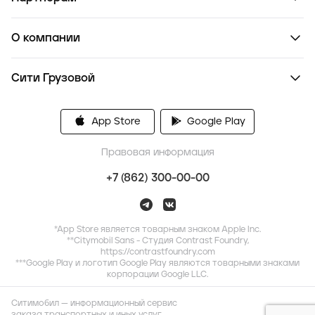
О компании
Сити Грузовой
App Store
Google Play
Правовая информация
+7 (862) 300-00-00
*App Store является товарным знаком Apple Inc.
**Citymobil Sans - Студия Contrast Foundry,
https://contrastfoundry.com
***Google Play и логотип Google Play являются товарными знаками
корпорации Google LLC.
Ситимобил — информационный сервис
заказа транспортных и иных услуг,