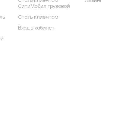
Стать клиентом
Лизинг
СитиМобил грузовой
ль
Стать клиентом
Вход в кабинет
ей