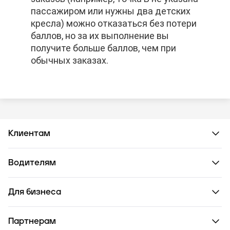
пассажиром или нужны два детских
пассажиром или нужны два детских
пассажиром или нужны два детских
кресла) можно отказаться без потери
кресла) можно отказаться без потери
кресла) можно отказаться без потери
баллов, но за их выполнение вы
баллов, но за их выполнение вы
баллов, но за их выполнение вы
получите больше баллов, чем при
получите больше баллов, чем при
получите больше баллов, чем при
обычных заказах.
обычных заказах.
обычных заказах.
Клиентам
Водителям
Для бизнеса
Партнерам