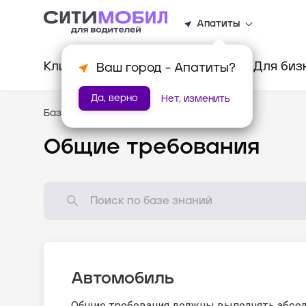
Апатиты
Клиентам
Водителям
Для биз
Ваш город -
Апатиты
?
Да, верно
Нет, изменить
База знаний
/
Стандарты оказания услуг
Общие требования
Автомобиль
Общие требования должны выполнять абсол