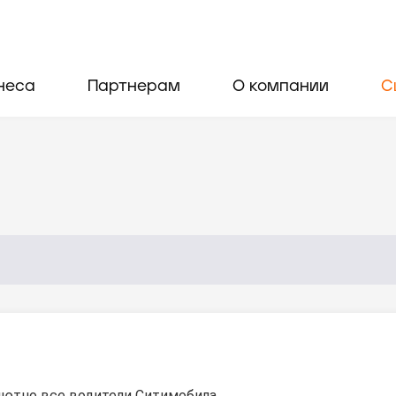
неса
Партнерам
О компании
С
ютно все водители Ситимобила.