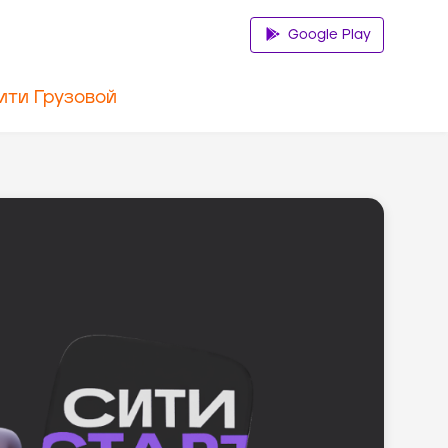
Google Play
ити Грузовой