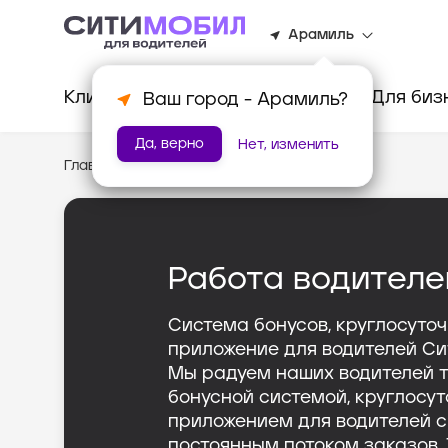
Арамиль
Клиентам
Водителям
Для биз
Ваш город -
Арамиль
?
Да, верно
Нет, изменить
Главная
/
Тариф «Грузовой»
Работа водителе
Система бонусов, круглосуто
приложение для водителей Си
Мы радуем наших водителей 
бонусной системой, круглосу
приложением для водителей 
постоянным потоком заказов.