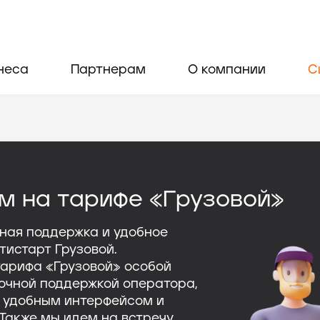
неса
Партнерам
О компании
С
м на тарифе «Грузовой»
чная поддержка и удобное
тистарт Грузовой.
тарифа «Грузовой» особой
точной поддержкой оператора,
с удобным интерфейсом и
 Также мы идем на встречу