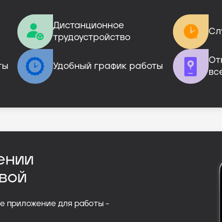
Дистанционное

Сл
трудоустройство
От
ты
Удобный график работы
вс
ении
вой
е приложение для работы -