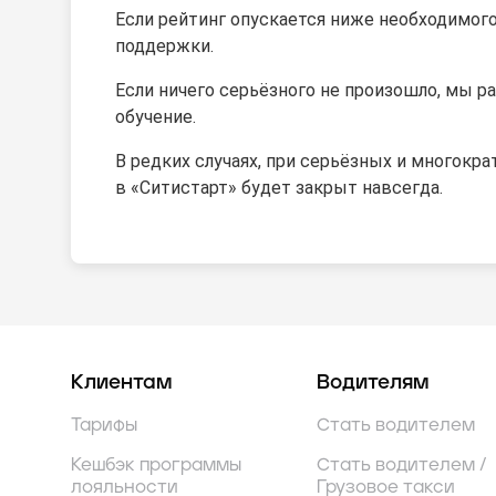
Если рейтинг опускается ниже необходимого
поддержки.
Если ничего серьёзного не произошло, мы 
обучение.
В редких случаях, при серьёзных и многокра
в «Ситистарт» будет закрыт навсегда.
Клиентам
Водителям
Тарифы
Стать водителем
Кешбэк программы
Стать водителем /
лояльности
Грузовое такси