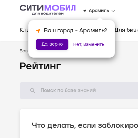
Арамиль
Клиентам
Водителям
Для биз
Ваш город -
Арамиль
?
Да, верно
Нет, изменить
База знаний
/
Стандарты оказания услуг
Рейтинг
Что делать, если заблокир