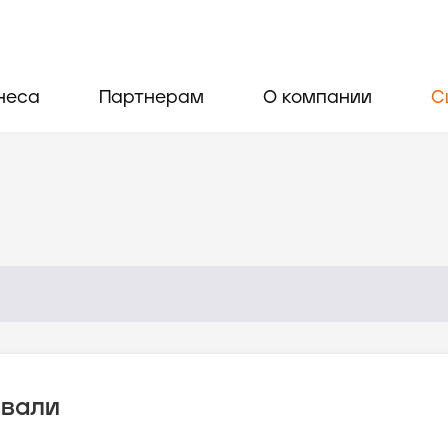
неса
Партнерам
О компании
С
овали