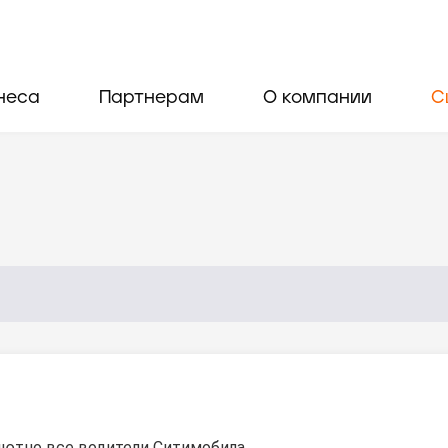
неса
Партнерам
О компании
С
ютно все водители Ситимобила.