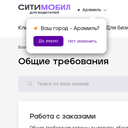
Арамиль
Клиентам
Водителям
Для биз
Ваш город -
Арамиль
?
Да, верно
Нет, изменить
База знаний
/
Стандарты оказания услуг
Общие требования
Работа с заказами
Общие требования должны выполнять абсол