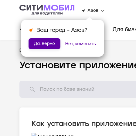
Азов
Клиентам
Водителям
Для биз
Ваш город -
Азов
?
Да, верно
Нет, изменить
База знаний
/
Новому водителю
Установите приложени
Как установить приложени