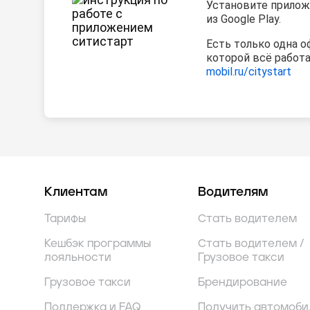
Установите прилож
из Google Play.
Есть только одна о
которой всё работ
mobil.ru/citystart
Клиентам
Водителям
Тарифы
Стать водителем
Кешбэк программы
Стать водителем /
лояльности
Грузовое такси
Грузовое такси
Брендирование
Поддержка и FAQ
Получить автомоби