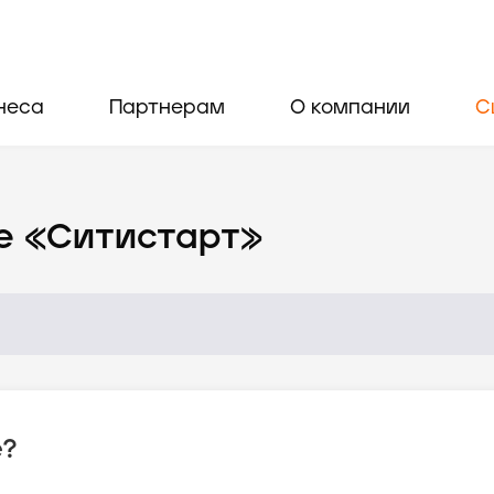
неса
Партнерам
О компании
С
е «Ситистарт»
е?