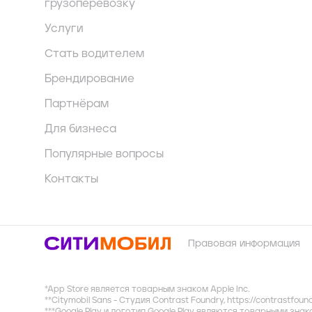
грузоперевозку
Услуги
Стать водителем
Брендирование
Партнёрам
Для бизнеса
Популярные вопросы
Контакты
Правовая информация
*App Store является товарным знаком Apple Inc.
**Citymobil Sans - Студия Contrast Foundry,
https://contrastfoun
***Google Play и логотип Google Play являются товарными зна