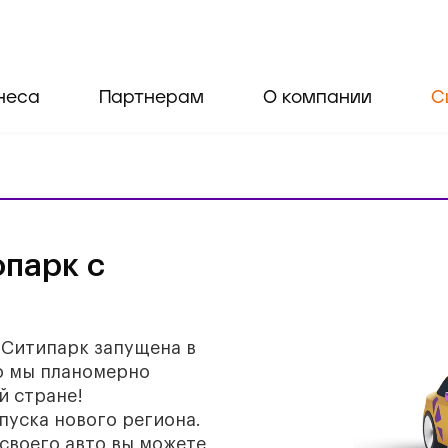
неса
Партнерам
О компании
С
парк с
Ситипарк запущена в
о мы планомерно
й стране!
пуска нового региона.
 своего авто вы можете