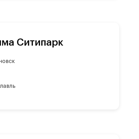
мма Ситипарк
новск
лавль