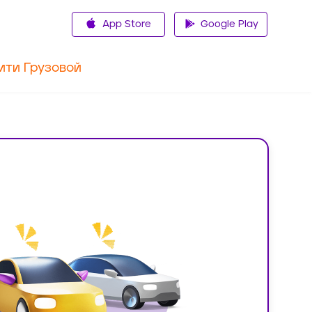
App Store
Google Play
ити Грузовой