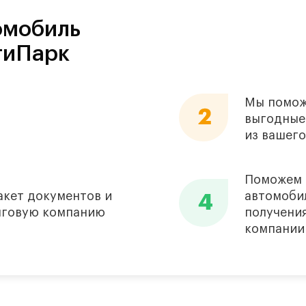
омобиль
тиПарк
Мы помож
выгодные
из вашего
Поможем 
акет документов и
автомоби
инговую компанию
получени
компании