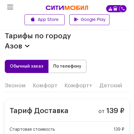
App Store
Google Play
Главная
Тарифы по городу
Азов
Обычный заказ
По телефону
Эконом
Комфорт
Комфорт+
Детский
Д
Тариф
Доставка
139
₽
от
Стартовая стоимость
139 ₽