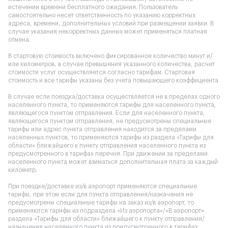
истечении времени бесплатного ожидания. Пользователь
самостоятельно несет ответственность по указанию корректных
адреса, времени, дополнительных условий при размещении заявки. В
случае указания некорректных данных может применяться платная
отмена.
В стартовую стоимость включено фиксированное количество минут и/
или километров, в случае превышения указанного количества, расчет
стоимости услуг осуществляется согласно тарифам. Стартовая
стоимость и все тарифы указаны без учета повышающего коэффициента.
В случае если поездка/доставка осуществляется не в пределах одного
населенного пункта, то применяются тарифы для населенного пункта,
являющегося пунктом отправления. Если для населенного пункта,
являющегося пунктом отправления, не предусмотрены специальные
тарифы или адрес пункта отправления находится за пределами
населенных пунктов, то применяются тарифы из раздела «Тарифы для
области» ближайшего к пункту отправления населенного пункта из
предусмотренного в тарифах перечня. При движении за пределами
населенного пункта может взиматься дополнительная плата за каждый
километр.
При поездке/доставке из/в аэропорт применяются специальные
тарифы, при этом если для пункта отправления/назначения не
предусмотрены специальные тарифы на заказ из/в аэропорт, то
применяются тарифы из подраздела «Из аэропорта»/«В аэропорт»
раздела «Тарифы для области» ближайшего к пункту отправления/
назначения населенного пункта из предусмотренного в тарифах