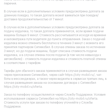
перечня.
В случае если в дополнительных условиях предусмотрена доплата за
длинную поездку, то такая доплата может взиматься при поездке/
доставке продолжительностью от 7 минут.
В случае если в дополнительных условиях предусмотрена доплата за
подачу издалека, то такая доплата применяется, если время подачи
машины больше 9 минут. Стоимость рассчитывается исходя из времени
и километража пути водителя до пункта отправления. Заказ с подачей
издалека можно отменить бесплатно в течение 3 минут с момента его
принятия партнером Ситимобил. В случае отмены заказа по истечении
3 минут, но до подачи машины, будет списана стоимость подачи
издалека, а в случае отмены после подачи (в том числе невыхода к
автомобилю) - стоимость подачи издалека и стоимость платной отмены
в соответствии с тарифом.
Тарифы для обычного заказа применяются в случае размещения заказа
через приложение Ситимобил, через сайт
https://city-mobil.ru/
, чат-
боты в мессенджерах, а также через виджеты в сервисах третьих лиц, в
случае размещения заказа на основании договора с Ситимобил
https://city-mobil.ru/oferta
.
Заказ по телефону осуществляется через Службу Поддержки. Условия
использования сервиса Ситимобил на
https://city-mobil.ru/oferta
.
Стоимость услуги при заказе по телефону уточняйте у Службы
Поддержки.