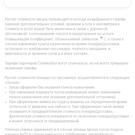
Расчет стоимости заказа производится исходя из выбранного тарифа,
перечня дополнительных условий, времени в пути и километража.
Стоимость услуг может быть увеличена в связи с дорожной
обстановкой, соотношением спроса и предложения на услуги
(повышающий коэффициент, обозначаемый символом
), а также в
случае изменения пункта назначения во время поездки/доставки,
остановок по требованию пассажира, платного ожидания, в
зависимости от времени суток и в иных случаях.
Тарифы партнеров Ситимобил могут отличаться, но не могут превышать
указанные тарифы.
Расчет стоимости поездки по таксометру осуществляется в следующих
случаях:
Заказ оформлен без указания пункта назначения;
При изменении маршрута после размещения заявки (изменение
пункта назначения или указания дополнительной остановки);
При оформлении заявки на подачу машины на определенное время
(отличное от времени «на сейчас»). При оформлении такой заявки
указывается предварительная стоимость поездки/доставки,
фактическая стоимость указывается по окончании поездки/доставки
и может отличаться от предварительной.
Платная отмена применяется в случае отмены заказа после подачи
машины либо в случае невыхода к прибывшему автомобилю по