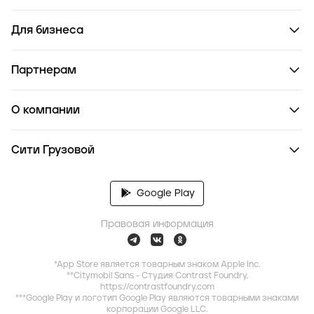
Для бизнеса
Партнерам
О компании
Сити Грузовой
Google Play
Правовая информация
*App Store является товарным знаком Apple Inc.
**Citymobil Sans - Студия Contrast Foundry,
https://contrastfoundry.com
***Google Play и логотип Google Play являются товарными знаками
корпорации Google LLC.