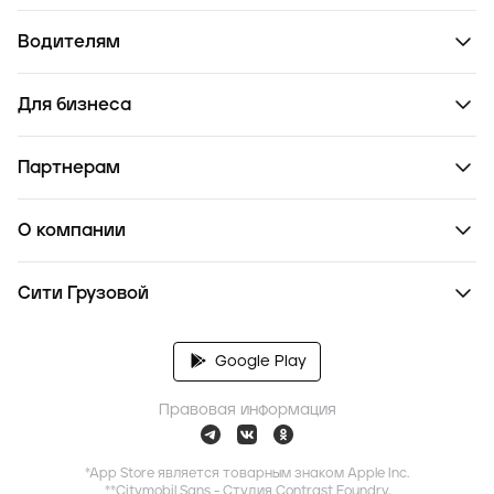
Водителям
Для бизнеса
Партнерам
О компании
Сити Грузовой
Google Play
Правовая информация
*App Store является товарным знаком Apple Inc.
**Citymobil Sans - Студия Contrast Foundry,