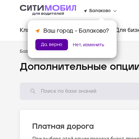
Балаково
Клиентам
Водителям
Для биз
Ваш город -
Балаково
?
Да, верно
Нет, изменить
База знаний
/
Стандарты оказания услуг
Дополнительные опци
Платная дорога
При выборе этой опции поездка будет прохо