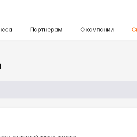
неса
Партнерам
О компании
С
и
дить по платной дороге, которая