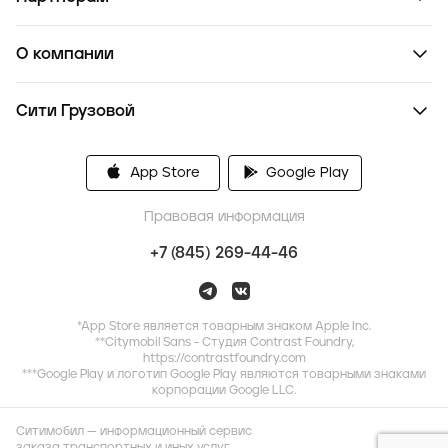
О компании
Сити Грузовой
App Store
Google Play
Правовая информация
+7 (845) 269-44-46
*App Store является товарным знаком Apple Inc.
**Citymobil Sans - Студия Contrast Foundry,
https://contrastfoundry.com
***Google Play и логотип Google Play являются товарными знаками
корпорации Google LLC.
Ситимобил — информационный сервис
заказа транспортных и иных услуг,