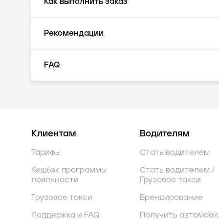
Как выполнить заказ
Рекомендации
FAQ
Клиентам
Водителям
Тарифы
Стать водителем
Кешбэк программы
Стать водителем /
лояльности
Грузовое такси
Грузовое такси
Брендирование
Поддержка и FAQ
Получить автомоби