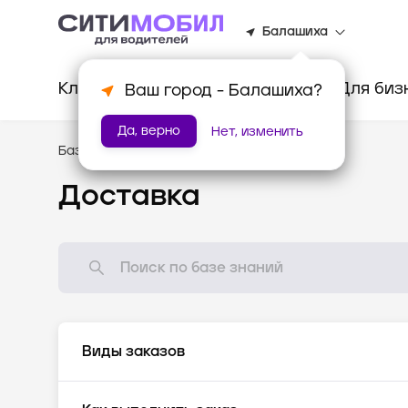
Балашиха
Клиентам
Водителям
Для биз
Ваш город -
Балашиха
?
Да, верно
Нет, изменить
База знаний
/
Доставка
Доставка
Виды заказов