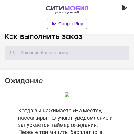
Google Play
База знаний
Как выполнить заказ
Ожидание
По окончании бесплатного времени
Когда вы нажимаете «На месте»,
По окончании бесплатного времени
Когда вы нажимаете «На месте»,
ожидания Вы можете отменить заказ.
пассажиры получают уведомление и
ожидания Вы можете отменить заказ.
пассажиры получают уведомление и
Баллы автораздачи не спишутся.
запускается таймер ожидания.
Баллы автораздачи не спишутся.
запускается таймер ожидания.
Первые три минуты бесплатно, а
Первые три минуты бесплатно, а