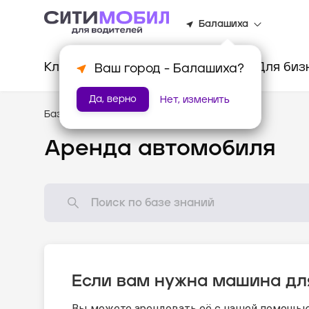
Балашиха
Клиентам
Водителям
Для биз
Ваш город -
Балашиха
?
Да, верно
Нет, изменить
База знаний
/
Новому водителю
Аренда автомобиля
Если вам нужна машина дл
Вы можете арендовать её с нашей помощью