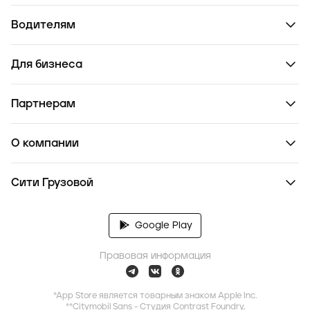
Водителям
Для бизнеса
Партнерам
О компании
Сити Грузовой
Google Play
Правовая информация
*App Store является товарным знаком Apple Inc.
**Citymobil Sans - Студия Contrast Foundry,