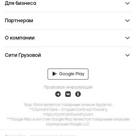
Для бизнеса
Партнерам
О компании
Сити Грузовой
Google Play
Правовая информация
*App Store является товарным знаком Apple Inc.
**Citymobil Sans - Студия Contrast Foundry,
https://contrastfoundry.com
***Google Play и логотип Google Play являются товарными знаками
корпорации Google LLC.