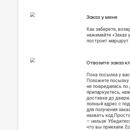
Заказ у меня
Как заберёте, воз
нажимайте «Заказ 
построит маршрут д
Отвозите заказ к
Пока посылка у вас
Положите посылку 
не повредилась по 
припаркуетесь, наж
доставка до двери
полный адрес с по
для получения зака
назвать код.
Просто
— нельзя. Убедитесь
что вы приехали. Е