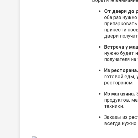
Обратите внимание 
От двери до 
оба раз нужно
припарковать
принести посы
двери получат
Встреча у ма
нужно будет н
получателя на 
Из ресторана.
готовой еды,
рестораном.
Из магазина.
Э
продуктов, ме
техники.
Заказы из рес
всегда нужно 