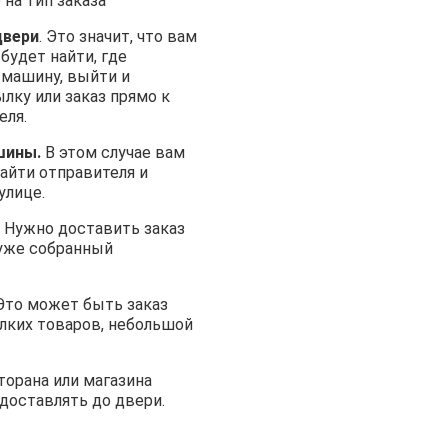
на тип заказа
двери
. Это значит, что вам
 будет найти, где
 машину, выйти и
лку или заказ прямо к
еля.
шины.
В этом случае вам
айти отправителя и
улице.
Нужно доставить заказ
 уже собранный
то может быть заказ
лких товаров, небольшой
торана или магазина
доставлять до двери.