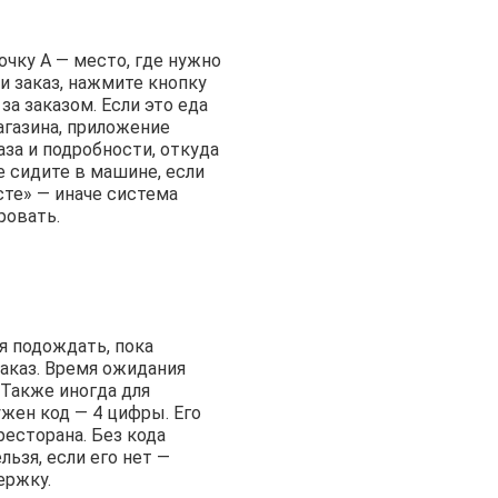
очку А — место, где нужно
и заказ, нажмите кнопку
за заказом. Если это еда
агазина, приложение
за и подробности, откуда
е сидите в машине, если
сте» — иначе система
ровать.
я подождать, пока
заказ. Время ожидания
Также иногда для
ужен код — 4 цифры. Его
есторана. Без кода
льзя, если его нет —
ержку.