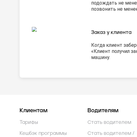
подождать не мене
позвонить не менее
Заказ у клиента
Когда клиент забе
«Клиент получил за
машину.
Клиентам
Водителям
Тарифы
Стать водителем
Кешбэк программы
Стать водителем /