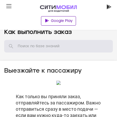
Google Play
База знаний
Как выполнить заказ
Выезжайте к пассажиру
Нельзя просить пассажира отменить
Как только вы приняли заказ,
Когда доберётесь до нужного адреса,
Нельзя просить пассажира отменить
Как только вы приняли заказ,
заказ.
отправляйтесь за пассажиром. Важно
нажимайте кнопку «На месте». В этот
заказ.
отправляйтесь за пассажиром. Важно
отправиться сразу в место подачи —
момент вы действительно должны
отправиться сразу в место подачи —
если вам нужно куда-то заехать или
быть на месте. Если нажмёте кнопку
если вам нужно куда-то заехать или