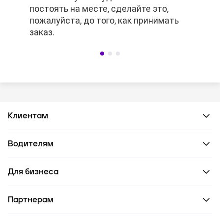
постоять на месте, сделайте это,
заранее, то платное ожидание не
постоять на месте, сделайте это,
пожалуйста, до того, как принимать
сработает.
пожалуйста, до того, как принимать
заказ.
заказ.
Клиентам
Водителям
Для бизнеса
Партнерам