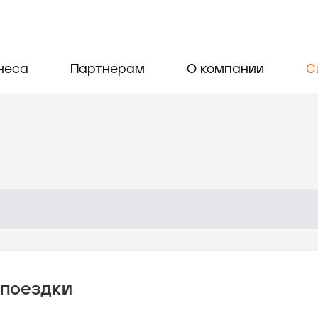
неса
Партнерам
О компании
С
 поездки