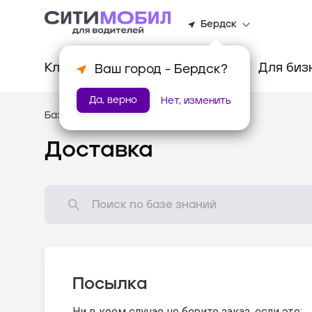
Бердск
Клиентам
Водителям
Для биз
Ваш город -
Бердск
?
Да, верно
Нет, изменить
База знаний
/
Стандарты оказания услуг
Доставка
Посылка
Ни в коем случае не берите заказ, если это: