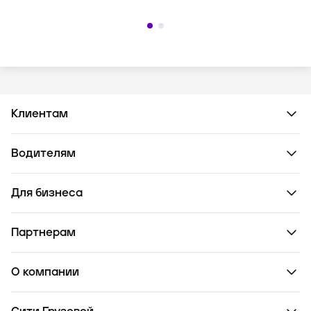
— Профиль — Персональная
— Профиль — Персональная
информация.
информация.
Клиентам
Водителям
Для бизнеса
Партнерам
О компании