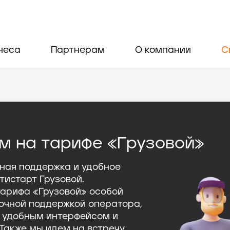
неса
Партнерам
О компании
С
м на тарифе «Грузовой»
чная поддержка и удобное
тистарт Грузовой.
тарифа «Грузовой» особой
точной поддержкой оператора,
с удобным интерфейсом и
 Также мы идем на встречу