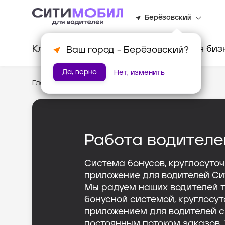
Берёзовский
Клиентам
Водителям
Для биз
Ваш город -
Берёзовский
?
Да, верно
Нет, изменить
Главная
/
Тариф «Грузовой»
Работа водителе
Система бонусов, круглосуто
приложение для водителей Си
Мы радуем наших водителей 
бонусной системой, круглосу
приложением для водителей 
постоянным потоком заказов.