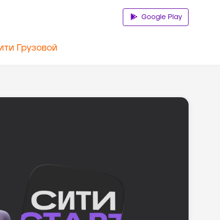
Google Play
ити Грузовой