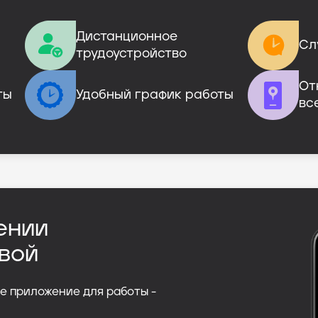
Дистанционное

Сл
трудоустройство
От
ты
Удобный график работы
вс
ении
вой
е приложение для работы -