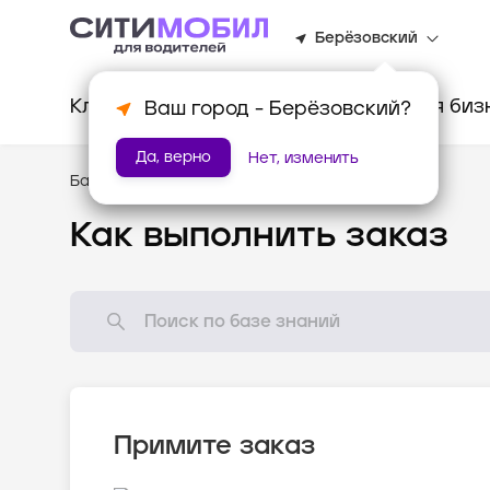
Берёзовский
Клиентам
Водителям
Для биз
Ваш город -
Берёзовский
?
Да, верно
Нет, изменить
База знаний
/
Как всё устроено?
Как выполнить заказ
Примите заказ