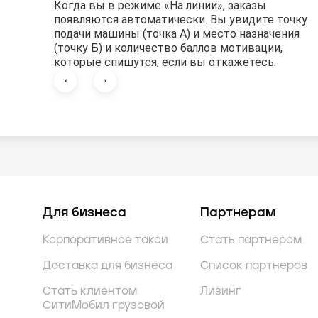
Нажмите на кнопку «Маршрут» и выберите
Когда вы в режиме «На линии», заказы
Нажмите на кнопку «Принять заказ»
Нажмите на кнопку «Маршрут» и выберите
Когда вы в режиме «На линии», заказы
ваш любимый навигатор.
появляются автоматически. Вы увидите точку
ваш любимый навигатор.
появляются автоматически. Вы увидите точку
подачи машины (точка А) и место назначения
подачи машины (точка А) и место назначения
(точку Б) и количество баллов мотивации,
(точку Б) и количество баллов мотивации,
которые спишутся, если вы откажетесь.
которые спишутся, если вы откажетесь.
Для бизнеса
Партнерам
Корпоративное такси
Стать партнером
Доставка для бизнеса
Список партнеров
Стать клиентом
Лизинг
СитиМобил грузовой