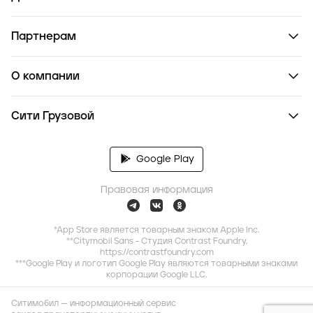
Партнерам
О компании
Сити Грузовой
Google Play
Правовая информация
*App Store является товарным знаком Apple Inc.
**Citymobil Sans - Студия Contrast Foundry,
https://contrastfoundry.com
***Google Play и логотип Google Play являются товарными знаками
корпорации Google LLC.
Ситимобил — информационный сервис