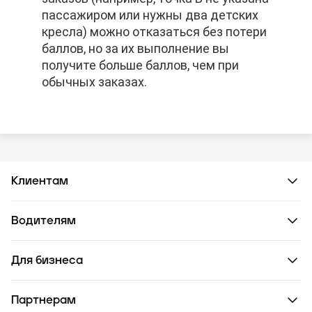
пассажиром или нужны два детских
пассажиром или нужны два детских
пассажиром или нужны два детских
кресла) можно отказаться без потери
кресла) можно отказаться без потери
кресла) можно отказаться без потери
баллов, но за их выполнение вы
баллов, но за их выполнение вы
баллов, но за их выполнение вы
получите больше баллов, чем при
получите больше баллов, чем при
получите больше баллов, чем при
обычных заказах.
обычных заказах.
обычных заказах.
Клиентам
Водителям
Для бизнеса
Партнерам