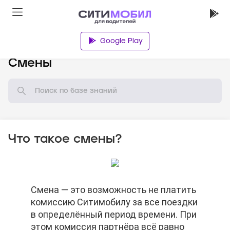
Google Play
База знаний
Смены
Что такое смены?
Смена — это возможность не платить
Смена — это возможность не платить
Смена — это возможность не платить
комиссию Ситимобилу за все поездки
комиссию Ситимобилу за все поездки
комиссию Ситимобилу за все поездки
в определённый период времени. При
в определённый период времени. При
в определённый период времени. При
этом комиссия партнёра всё равно
этом комиссия партнёра всё равно
этом комиссия партнёра всё равно