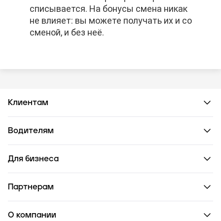
списывается. На бонусы смена никак
списывается. На бонусы смена никак
списывается. На бонусы смена никак
не влияет: вы можете получать их и со
не влияет: вы можете получать их и со
не влияет: вы можете получать их и со
сменой, и без неё.
сменой, и без неё.
сменой, и без неё.
Клиентам
Водителям
Для бизнеса
Партнерам
О компании