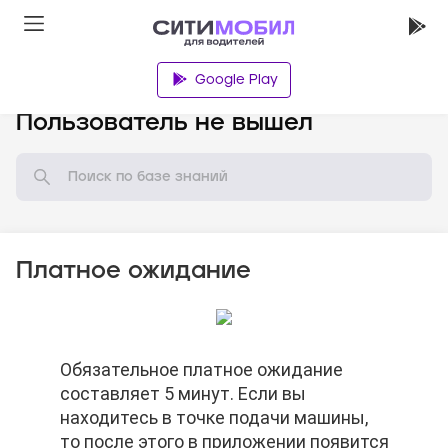
Google Play
База знаний
Пользователь не вышел
Платное ожидание
Обязательное платное ожидание
Обязательное платное ожидание
Обязательное платное ожидание
составляет 5 минут. Если вы
составляет 5 минут. Если вы
составляет 5 минут. Если вы
находитесь в точке подачи машины,
находитесь в точке подачи машины,
находитесь в точке подачи машины,
то после этого в приложении появится
то после этого в приложении появится
то после этого в приложении появится