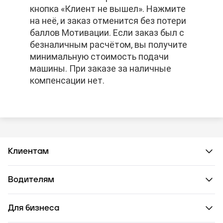
кнопка «Клиент не вышел». Нажмите
кнопка «Клиент не вышел». Нажмите
кнопка «Клиент не вышел». Нажмите
на неё, и заказ отменится без потери
на неё, и заказ отменится без потери
на неё, и заказ отменится без потери
баллов Мотивации. Если заказ был с
баллов Мотивации. Если заказ был с
баллов Мотивации. Если заказ был с
безналичным расчётом, вы получите
безналичным расчётом, вы получите
безналичным расчётом, вы получите
минимальную стоимость подачи
минимальную стоимость подачи
минимальную стоимость подачи
машины. При заказе за наличные
машины. При заказе за наличные
машины. При заказе за наличные
компенсации нет.
компенсации нет.
компенсации нет.
Клиентам
Водителям
Для бизнеса