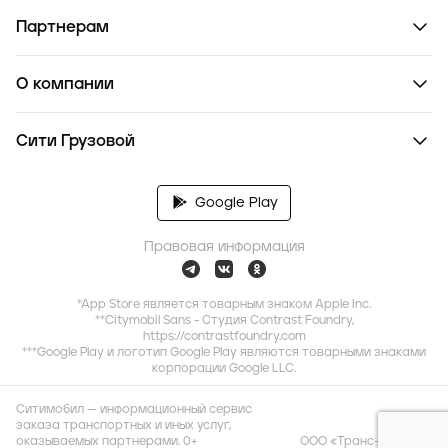
Партнерам
О компании
Сити Грузовой
Google Play
Правовая информация
*App Store является товарным знаком Apple Inc.
**Citymobil Sans - Студия Contrast Foundry,
https://contrastfoundry.com
***Google Play и логотип Google Play являются товарными знаками
корпорации Google LLC.
Ситимобил — информационный сервис
заказа транспортных и иных услуг,
оказываемых партнерами. 0+
ООО «Транс-Миссия»