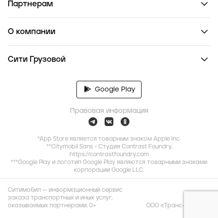
Партнерам
О компании
Сити Грузовой
Google Play
Правовая информация
*App Store является товарным знаком Apple Inc.
**Citymobil Sans - Студия Contrast Foundry,
https://contrastfoundry.com
***Google Play и логотип Google Play являются товарными знаками
корпорации Google LLC.
Ситимобил — информационный сервис
заказа транспортных и иных услуг,
оказываемых партнерами. 0+
ООО «Транс-Миссия»