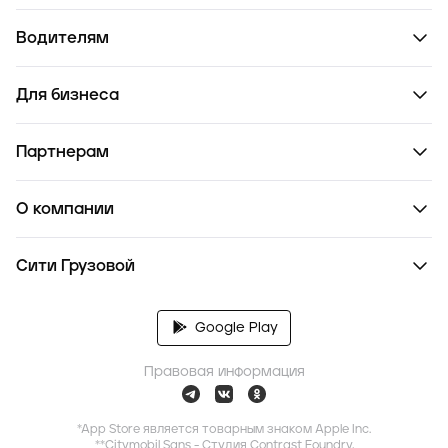
Водителям
Для бизнеса
Партнерам
О компании
Сити Грузовой
Google Play
Правовая информация
*App Store является товарным знаком Apple Inc.
**Citymobil Sans - Студия Contrast Foundry,