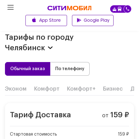
App Store
Google Play
Главная
Тарифы по городу
Челябинск
Обычный заказ
По телефону
Эконом
Комфорт
Комфорт+
Бизнес
Де
Тариф
Доставка
159
₽
от
Стартовая стоимость
159 ₽