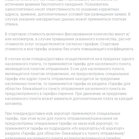
истечении времени бесплатного ожидания. Пользователь
самостоятельно несет ответственность по указанию корректных
адреса, времени, дополнительных условий при размещении заявки. В
случае указания некорректных данных может применяться платная
отмена.
В стартовую стоимость включено фиксированное количество минут и/
или километров, в случае превышения указанного количества, расчет
стоимости услуг осуществляется согласно тарифам. Стартовая
стоимость и все тарифы указаны без учета повышающего коэффициента.
В случае если поездка/доставка осуществляется не в пределах одного
населенного пункта, то применяются тарифы для населенного пункта,
являющегося пунктом отправления. Если для населенного пункта,
являющегося пунктом отправления, не предусмотрены специальные
тарифы или адрес пункта отправления находится за пределами
населенных пунктов, то применяются тарифы из раздела «Тарифы для
области» ближайшего к пункту отправления населенного пункта из
предусмотренного в тарифах перечня. При движении за пределами
населенного пункта может взиматься дополнительная плата за каждый
километр.
При поездке/доставке из/в аэропорт применяются специальные
тарифы, при этом если для пункта отправления/назначения не
предусмотрены специальные тарифы на заказ из/в аэропорт, то
применяются тарифы из подраздела «Из аэропорта»/«В аэропорт»
раздела «Тарифы для области» ближайшего к пункту отправления/
назначения населенного пункта из предусмотренного в тарифах