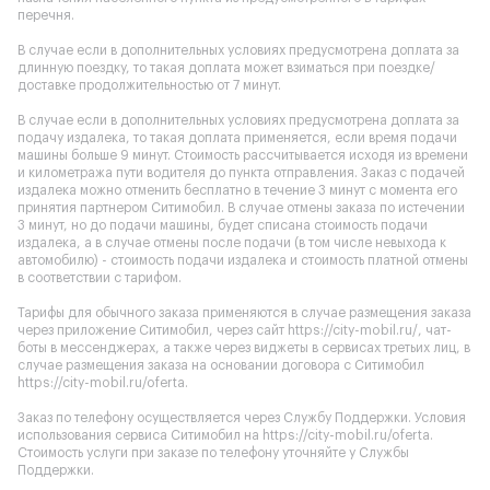
перечня.
В случае если в дополнительных условиях предусмотрена доплата за
длинную поездку, то такая доплата может взиматься при поездке/
доставке продолжительностью от 7 минут.
В случае если в дополнительных условиях предусмотрена доплата за
подачу издалека, то такая доплата применяется, если время подачи
машины больше 9 минут. Стоимость рассчитывается исходя из времени
и километража пути водителя до пункта отправления. Заказ с подачей
издалека можно отменить бесплатно в течение 3 минут с момента его
принятия партнером Ситимобил. В случае отмены заказа по истечении
3 минут, но до подачи машины, будет списана стоимость подачи
издалека, а в случае отмены после подачи (в том числе невыхода к
автомобилю) - стоимость подачи издалека и стоимость платной отмены
в соответствии с тарифом.
Тарифы для обычного заказа применяются в случае размещения заказа
через приложение Ситимобил, через сайт
https://city-mobil.ru/
, чат-
боты в мессенджерах, а также через виджеты в сервисах третьих лиц, в
случае размещения заказа на основании договора с Ситимобил
https://city-mobil.ru/oferta
.
Заказ по телефону осуществляется через Службу Поддержки. Условия
использования сервиса Ситимобил на
https://city-mobil.ru/oferta
.
Стоимость услуги при заказе по телефону уточняйте у Службы
Поддержки.