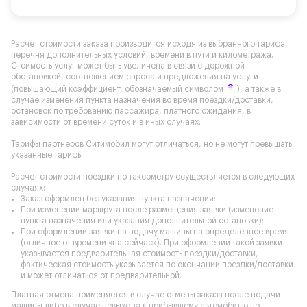
Расчет стоимости заказа производится исходя из выбранного тарифа,
перечня дополнительных условий, времени в пути и километража.
Стоимость услуг может быть увеличена в связи с дорожной
обстановкой, соотношением спроса и предложения на услуги
(повышающий коэффициент, обозначаемый символом
), а также в
случае изменения пункта назначения во время поездки/доставки,
остановок по требованию пассажира, платного ожидания, в
зависимости от времени суток и в иных случаях.
Тарифы партнеров Ситимобил могут отличаться, но не могут превышать
указанные тарифы.
Расчет стоимости поездки по таксометру осуществляется в следующих
случаях:
Заказ оформлен без указания пункта назначения;
При изменении маршрута после размещения заявки (изменение
пункта назначения или указания дополнительной остановки);
При оформлении заявки на подачу машины на определенное время
(отличное от времени «на сейчас»). При оформлении такой заявки
указывается предварительная стоимость поездки/доставки,
фактическая стоимость указывается по окончании поездки/доставки
и может отличаться от предварительной.
Платная отмена применяется в случае отмены заказа после подачи
машины либо в случае невыхода к прибывшему автомобилю по