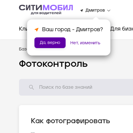
Дмитров
Клиентам
Водителям
Для биз
Ваш город -
Дмитров
?
Да, верно
Нет, изменить
База знаний
/
Как всё устроено?
Фотоконтроль
Как фотографировать