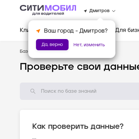
Дмитров
Клиентам
Водителям
Для биз
Ваш город -
Дмитров
?
Да, верно
Нет, изменить
База знаний
/
Новому водителю
Проверьте свои данны
Как проверить данные?