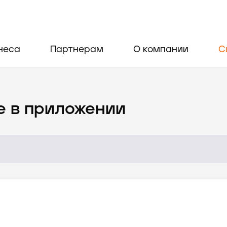
неса
Партнерам
О компании
С
е в приложении