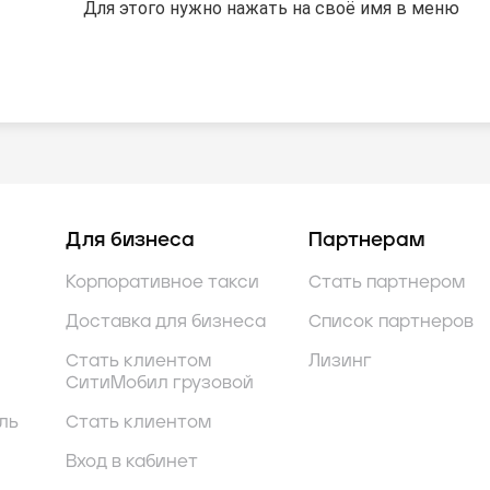
Для этого нужно нажать на своё имя в меню
Для этого нужно нажать на своё имя в меню
Для этого нужно нажать на своё имя в меню
Для бизнеса
Партнерам
Корпоративное такси
Стать партнером
Доставка для бизнеса
Список партнеров
Стать клиентом
Лизинг
СитиМобил грузовой
ль
Стать клиентом
Вход в кабинет