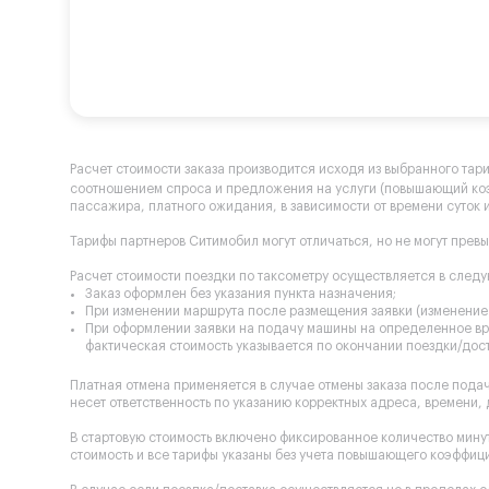
Расчет стоимости заказа производится исходя из выбранного тар
соотношением спроса и предложения на услуги (повышающий к
пассажира, платного ожидания, в зависимости от времени суток и
Тарифы партнеров Ситимобил могут отличаться, но не могут прев
Расчет стоимости поездки по таксометру осуществляется в след
Заказ оформлен без указания пункта назначения;
При изменении маршрута после размещения заявки (изменение 
При оформлении заявки на подачу машины на определенное вре
фактическая стоимость указывается по окончании поездки/дост
Платная отмена применяется в случае отмены заказа после пода
несет ответственность по указанию корректных адреса, времени,
В стартовую стоимость включено фиксированное количество минут
стоимость и все тарифы указаны без учета повышающего коэффиц