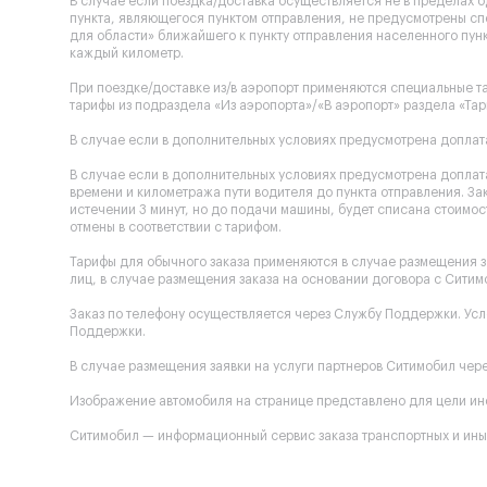
В случае если поездка/доставка осуществляется не в пределах 
пункта, являющегося пунктом отправления, не предусмотрены сп
для области» ближайшего к пункту отправления населенного пунк
каждый километр.
При поездке/доставке из/в аэропорт применяются специальные та
тарифы из подраздела «Из аэропорта»/«В аэропорт» раздела «Тар
В случае если в дополнительных условиях предусмотрена доплата
В случае если в дополнительных условиях предусмотрена доплата
времени и километража пути водителя до пункта отправления. За
истечении 3 минут, но до подачи машины, будет списана стоимост
отмены в соответствии с тарифом.
Тарифы для обычного заказа применяются в случае размещения з
лиц, в случае размещения заказа на основании договора с Ситим
Заказ по телефону осуществляется через Службу Поддержки. Ус
Поддержки.
В случае размещения заявки на услуги партнеров Ситимобил через
Изображение автомобиля на странице представлено для цели инф
Ситимобил — информационный сервис заказа транспортных и иных