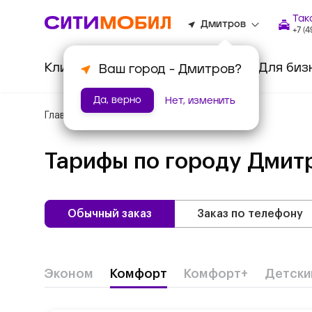
Так
Дмитров
+7 (
Клиентам
Водителям
Для биз
Ваш город -
Дмитров
?
Да, верно
Нет, изменить
Главная
/
Тарифы
Тарифы по городу
Дмит
Обычный заказ
Заказ по телефону
Эконом
Комфорт
Комфорт+
Детски