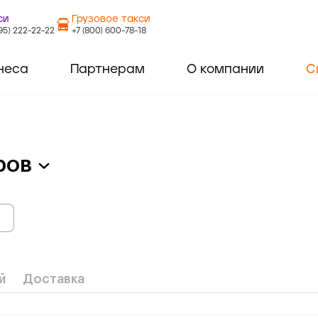
си
Грузовое такси
495) 222-22-22
+7 (800) 600-78-18
неса
Партнерам
О компании
С
ров
й
Доставка