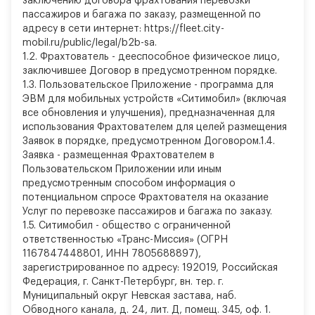
заключению договора фрахтования перевозки
пассажиров и багажа по заказу, размещенной по
адресу в сети интернет: https://fleet.city-
mobil.ru/public/legal/b2b-sa.
1.2. Фрахтователь - дееспособное физическое лицо,
заключившее Договор в предусмотренном порядке.
1.3. Пользовательское Приложение - программа для
ЭВМ для мобильных устройств «Ситимобил» (включая
все обновления и улучшения), предназначенная для
использования Фрахтователем для целей размещения
Заявок в порядке, предусмотренном Договором.
1.4.
Заявка - размещенная Фрахтователем в
Пользовательском Приложении или иным
предусмотренным способом информация о
потенциальном спросе Фрахтователя на оказание
Услуг по перевозке пассажиров и багажа по заказу.
1.5. Ситимобил - общество с ограниченной
ответственностью «Транс-Миссия» (ОГРН
1167847448801, ИНН 7805688897),
зарегистрированное по адресу: 192019, Российская
Федерация, г. Санкт-Петербург, вн. тер. г.
Муниципальный округ Невская застава, наб.
Обводного канала, д. 24, лит. Д, помещ. 345, оф. 1.